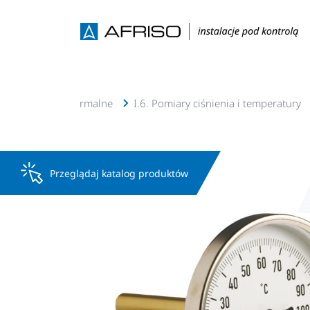
.w.u, solarne, geotermalne
I.6. Pomiary ciśnienia i temperatury
Przeglądaj katalog produktów