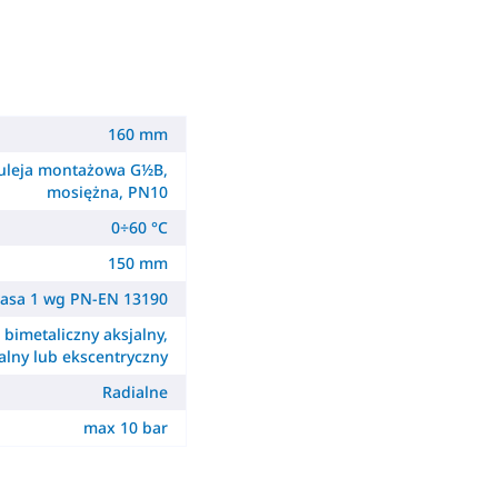
160 mm
uleja montażowa G½B,
mosiężna, PN10
0÷60 °C
150 mm
lasa 1 wg PN-EN 13190
- bimetaliczny aksjalny,
alny lub ekscentryczny
Radialne
max 10 bar