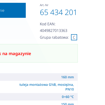
Art.-Nr
65 434 201
nie
Kod EAN:
4049827013363
Grupa rabatowa:
C
k na magazynie
160 mm
tuleja montażowa G½B, mosiężna,
PN10
0÷60 °C
150 mm