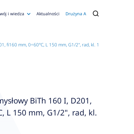
wój i wiedza
Aktualności
Drużyna A
Filmy poradnikowe
Konfiguratory
, fi160 mm, 0÷60°C, L 150 mm, G1/2", rad, kl. 1
s
ia
 AFRISO
nienia
a jakości
ysłowy BiTh 160 I, D201,
 Zarządzająca
, L 150 mm, G1/2", rad, kl.
naruszenie