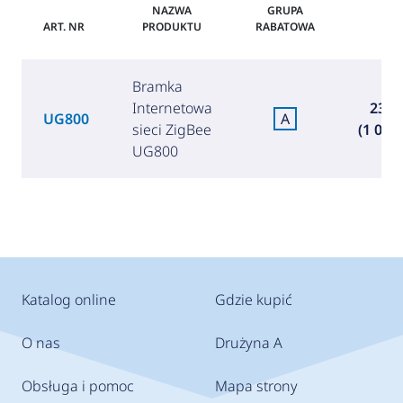
NAZWA
GRUPA
ART. NR
PRODUKTU
RABATOWA
CE
Bramka
Internetowa
238,
UG800
A
sieci ZigBee
(1 033,
UG800
Katalog online
Gdzie kupić
O nas
Drużyna A
Obsługa i pomoc
Mapa strony