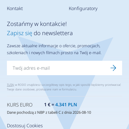
Kontakt
Konfiguratory
Zostańmy w kontakcie!
Zapisz się
do newslettera
Zawsze aktualne informacje o ofercie, promocjach,
szkoleniach i nowych filmach prosto na Twój e-mail.
TUTAJ
w RODO znajdziesz szczegółowy opis tego, w jaki sposób będziemy przetwarzać
Twoje dane osobowe, przekazane nam w formularzu.
KURS EURO
1 € =
4.341 PLN
Dane pochodzą z NBP z tabeli C z dnia 2026-08-10
Dostosuj Cookies