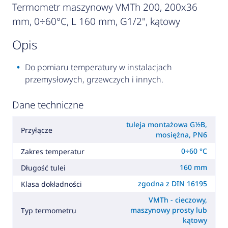
Termometr maszynowy VMTh 200, 200x36
mm, 0÷60°C, L 160 mm, G1/2", kątowy
opis
Do pomiaru temperatury w instalacjach
przemysłowych, grzewczych i innych.
Dane techniczne
tuleja montażowa G½B,
Przyłącze
mosiężna, PN6
0÷60 °C
Zakres temperatur
160 mm
Długość tulei
zgodna z DIN 16195
Klasa dokładności
VMTh - cieczowy,
maszynowy prosty lub
Typ termometru
kątowy