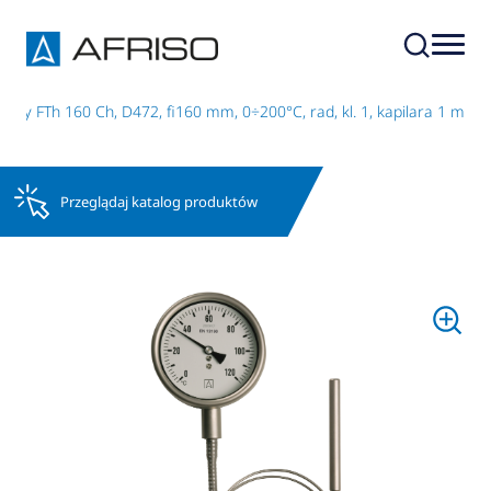
wy FTh 160 Ch, D472, fi160 mm, 0÷200°C, rad, kl. 1, kapilara 1 m
Przeglądaj katalog produktów