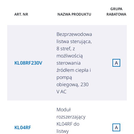
GRUPA
ART. NR
NAZWA PRODUKTU
RABATOWA
Bezprzewodowa
listwa sterująca,
8 stref, z
możliwością
KL08RF230V
sterowania
A
źródłem ciepła i
pompą
obiegową, 230
V AC
Moduł
rozszerzający
KL04RF do
KL04RF
A
listwy