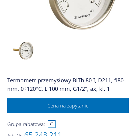
Termometr przemysłowy BiTh 80 I, D211, fi80
mm, 0÷120°C, L 100 mm, G1/2", ax, kl. 1
Cena na zapytanie
Grupa rabatowa:
C
65 248 211
Art.-Nr