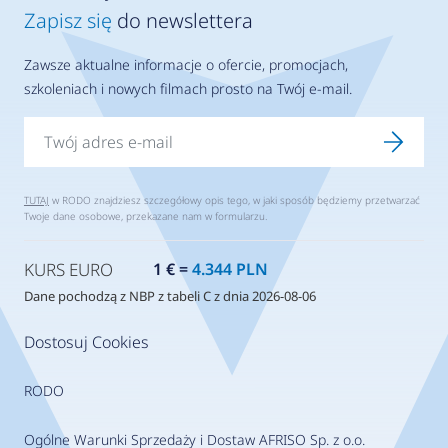
Zapisz się
do newslettera
Zawsze aktualne informacje o ofercie, promocjach,
szkoleniach i nowych filmach prosto na Twój e-mail.
TUTAJ
w RODO znajdziesz szczegółowy opis tego, w jaki sposób będziemy przetwarzać
Twoje dane osobowe, przekazane nam w formularzu.
KURS EURO
1 € =
4.344 PLN
Dane pochodzą z NBP z tabeli C z dnia 2026-08-06
Dostosuj Cookies
RODO
Ogólne Warunki Sprzedaży i Dostaw AFRISO Sp. z o.o.