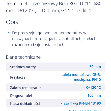
Termometr przemysłowy BiTh 80 I, D211, fi80
mm, 0÷120°C, L 100 mm, G1/2", ax, kl. 1
opis
Do precyzyjnego pomiaru temperatury w
maszynach, rurociągach, zasobnikach, kotłach i
różnego rodzaju instalacjach.
Dane techniczne
80 mm
Średnica tarczy
tuleja montażowa G½B,
Przyłącze
mosiężna, PN10
0÷120 °C
Zakres temperatur
100 mm
Długość tulei
klasa 1 wg PN-EN 13190
Klasa dokładności