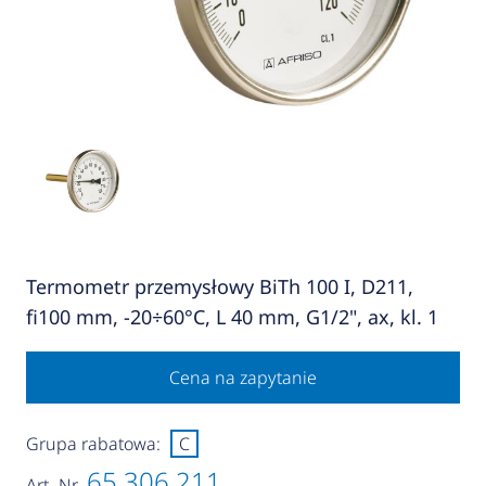
Termometr przemysłowy BiTh 100 I, D211,
fi100 mm, -20÷60°C, L 40 mm, G1/2", ax, kl. 1
Cena na zapytanie
Grupa rabatowa:
C
65 306 211
Art.-Nr