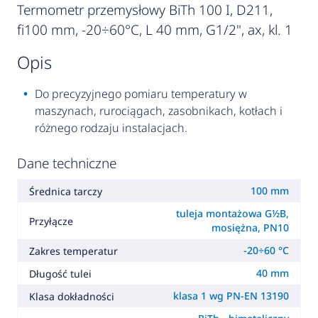
Termometr przemysłowy BiTh 100 I, D211,
fi100 mm, -20÷60°C, L 40 mm, G1/2", ax, kl. 1
opis
Do precyzyjnego pomiaru temperatury w
maszynach, rurociągach, zasobnikach, kotłach i
różnego rodzaju instalacjach.
Dane techniczne
100 mm
Średnica tarczy
tuleja montażowa G½B,
Przyłącze
mosiężna, PN10
-20÷60 °C
Zakres temperatur
40 mm
Długość tulei
klasa 1 wg PN-EN 13190
Klasa dokładności