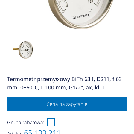
Termometr przemysłowy BiTh 63 I, D211, fi63
mm, 0÷60°C, L 100 mm, G1/2", ax, kl. 1
Cena na zapytanie
Grupa rabatowa:
C
65 133 211
Art.-Nr