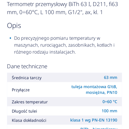
Termometr przemysłowy BiTh 63 I, D211, fi63
mm, 0÷60°C, L 100 mm, G1/2", ax, kl. 1
opis
Do precyzyjnego pomiaru temperatury w
maszynach, rurociągach, zasobnikach, kotłach i
różnego rodzaju instalacjach.
Dane techniczne
63 mm
Średnica tarczy
tuleja montażowa G½B,
Przyłącze
mosiężna, PN10
0÷60 °C
Zakres temperatur
100 mm
Długość tulei
klasa 1 wg PN-EN 13190
Klasa dokładności