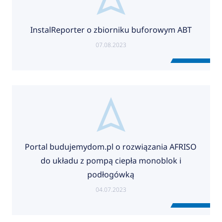
InstalReporter o zbiorniku buforowym ABT
07.08.2023
Portal budujemydom.pl o rozwiązania AFRISO
do układu z pompą ciepła monoblok i
podłogówką
04.07.2023