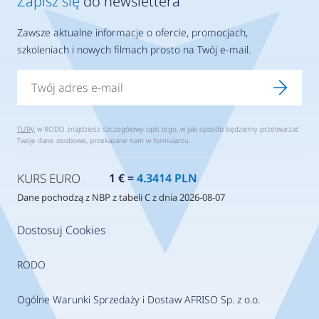
Zapisz się
do newslettera
Zawsze aktualne informacje o ofercie, promocjach,
szkoleniach i nowych filmach prosto na Twój e-mail.
TUTAJ
w RODO znajdziesz szczegółowy opis tego, w jaki sposób będziemy przetwarzać
Twoje dane osobowe, przekazane nam w formularzu.
KURS EURO
1 € =
4.3414 PLN
Dane pochodzą z NBP z tabeli C z dnia 2026-08-07
Dostosuj Cookies
RODO
Ogólne Warunki Sprzedaży i Dostaw AFRISO Sp. z o.o.