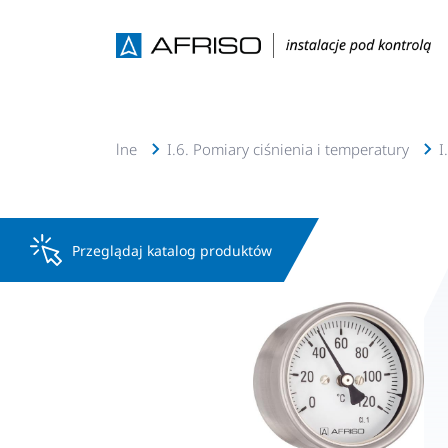
, solarne, geotermalne
I.6. Pomiary ciśnienia i temperatury
I
Przeglądaj katalog produktów