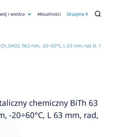
wój i wiedza
Aktualności
Drużyna A
Filmy poradnikowe
Konfiguratory
h, D402, fi63 mm, -20÷60°C, L 63 mm, rad, kl. 1
s
ia
 AFRISO
nienia
a jakości
aliczny chemiczny BiTh 63
 Zarządzająca
m, -20÷60°C, L 63 mm, rad,
naruszenie