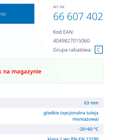
Art.-Nr
66 607 402
nie
Kod EAN:
4049827015060
Grupa rabatowa:
C
k na magazynie
63 mm
gładkie (opcjonalna tuleja
montażowa)
-20÷60 °C
klasa 1 wg PN-EN 13190