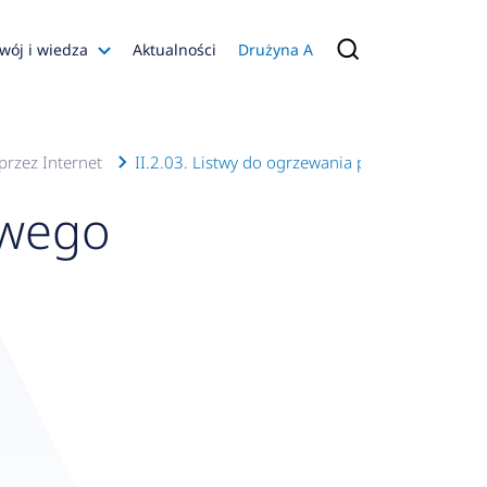
wój i wiedza
Aktualności
Drużyna A
Filmy poradnikowe
Konfiguratory
rzez Internet
II.2.03. Listwy do ogrzewania podłogowego
s
owego
ia
 AFRISO
nienia
a jakości
 Zarządzająca
naruszenie