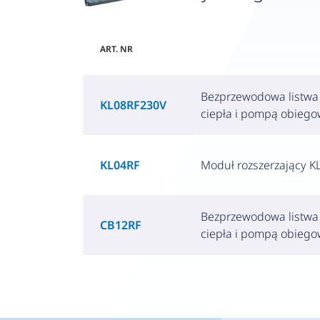
ART. NR
Bezprzewodowa listwa s
KL08RF230V
ciepła i pompą obiego
KL04RF
Moduł rozszerzający K
Bezprzewodowa listwa s
CB12RF
ciepła i pompą obiego