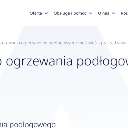
Oferta
Obsługa i pomoc
O nas
Roz
Katalog AFRISO
Zapytania ofertowe
AFRISO
Katalog SALUS Controls
Obsługa zamówień
Kariera
sterowania ogrzewaniem podłogowym z możliwością zarządzania p
Katalog Mastercool
Reklamacje
Media o na
do ogrzewania podłog
Histor
Wyprzedaże
Wsparcie techniczne
Grupa
Promocje
Serwis urządzeń
Wyróż
Do pobrania
Gdzie kupić?
Polityk
Klienci OEM
Kadra
Zgłoś 
nia podłogowego