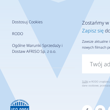
Dostosuj Cookies
Zostańmy w 
Zapisz się
do
RODO
Zawsze aktualne i
Ogólne Warunki Sprzedaży i
nowych filmach pr
Dostaw AFRISO Sp. z o.o.
TUTAJ
w RODO znajdziesz 
dane osobowe, przekaza