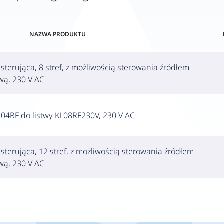
NAZWA PRODUKTU
terująca, 8 stref, z możliwością sterowania źródłem
wą, 230 V AC
L04RF do listwy KL08RF230V, 230 V AC
terująca, 12 stref, z możliwością sterowania źródłem
wą, 230 V AC