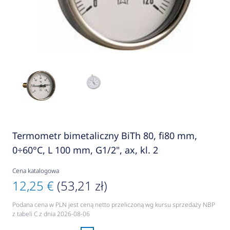
Termometr bimetaliczny BiTh 80, fi80 mm,
0÷60°C, L 100 mm, G1/2", ax, kl. 2
Cena katalogowa
12,25 €
(53,21 zł)
Podana cena w PLN jest ceną netto przeliczoną wg kursu sprzedaży NBP
z tabeli C z dnia 2026-08-06