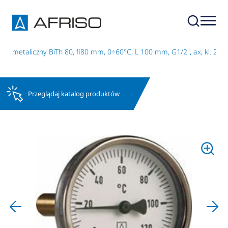
 bimetaliczny BiTh 80, fi80 mm, 0÷60°C, L 100 mm, G1/2", ax, kl. 2
Przeglądaj katalog produktów