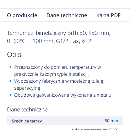
O produkcie
Dane techniczne
Karta PDF
Termometr bimetaliczny BiTh 80, fi80 mm,
0÷60°C, L 100 mm, G1/2", ax, kl. 2
opis
Przeznaczony do pomiaru temperatury w
praktycznie każdym typie instalacji.
Wyposażony fabrycznie w mosiężną tuleję
separacyjną.
Obudowa galwanizowana wykonana z metalu.
Dane techniczne
80 mm
Średnica tarczy
tuleja montażowa G½B,