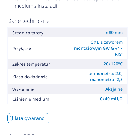
medium z instalacji.
Dane techniczne
ø80 mm
Średnica tarczy
G¼B z zaworem
montażowym GW G¼″ ×
Przyłącze
R½″
20÷120°C
Zakres temperatur
termometru: 2,0;
Klasa dokładności
manometru: 2,5
Aksjalne
Wykonanie
0÷40 mH₂O
Ciśnienie medium
3
lata gwarancji