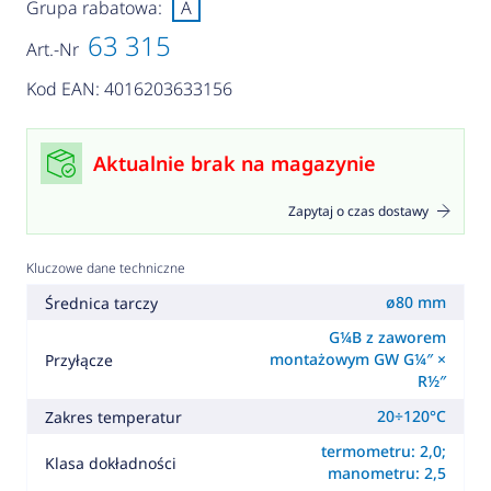
Grupa rabatowa:
A
63 315
Art.-Nr
Kod EAN: 4016203633156
Aktualnie brak na magazynie
Zapytaj o czas dostawy
Kluczowe dane techniczne
ø80 mm
Średnica tarczy
G¼B z zaworem
montażowym GW G¼″ ×
Przyłącze
R½″
20÷120°C
Zakres temperatur
termometru: 2,0;
Klasa dokładności
manometru: 2,5