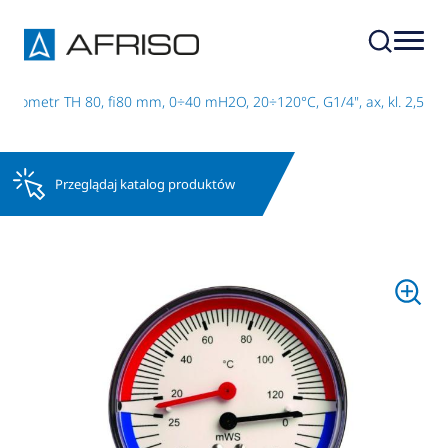
drometr TH 80, fi80 mm, 0÷40 mH2O, 20÷120°C, G1/4", ax, kl. 2,5
Przeglądaj katalog produktów