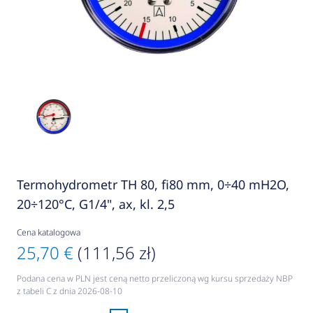
Termohydrometr TH 80, fi80 mm, 0÷40 mH2O,
20÷120°C, G1/4", ax, kl. 2,5
Cena katalogowa
25,70 €
(111,56 zł)
Podana cena w PLN jest ceną netto przeliczoną wg kursu sprzedaży NBP
z tabeli C z dnia 2026-08-10