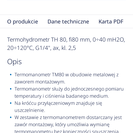
O produkcie
Dane techniczne
Karta PDF
Termohydrometr TH 80, fi80 mm, 0÷40 mH2O,
20÷120°C, G1/4", ax, kl. 2,5
opis
Termomanometr TM80 w obudowie metalowej z
zaworem montażowym.
Termomanometr służy do jednoczesnego pomiaru
temperatury i ciśnienia badanego medium.
Na króćcu przyłączeniowym znajduje się
uszczelnienie.
W zestawie z termomanometrem dostarczany jest
zawór montażowy, który umożliwia wymianę
termomanometru bez konieczności spuszczenia