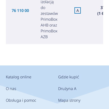
izolacją
do
375,
76 110 00
A
zestawów
(1 632,
PrimoBox
AHB oraz
PrimoBox
AZB
Katalog online
Gdzie kupić
O nas
Drużyna A
Obsługa i pomoc
Mapa strony