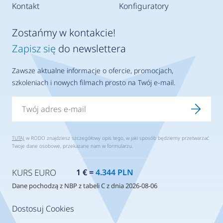
Kontakt
Konfiguratory
Zostańmy w kontakcie!
Zapisz się
do newslettera
Zawsze aktualne informacje o ofercie, promocjach,
szkoleniach i nowych filmach prosto na Twój e-mail.
TUTAJ
w RODO znajdziesz szczegółowy opis tego, w jaki sposób będziemy przetwarzać
Twoje dane osobowe, przekazane nam w formularzu.
KURS EURO
1 € =
4.344 PLN
Dane pochodzą z NBP z tabeli C z dnia 2026-08-06
Dostosuj Cookies