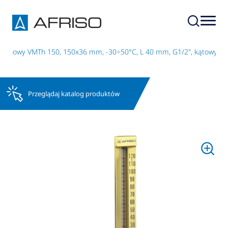
zynowy VMTh 150, 150x36 mm, -30÷50°C, L 40 mm, G1/2", kątowy
Przeglądaj katalog produktów