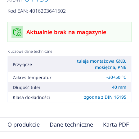
Kod EAN: 4016203641502
Aktualnie brak na magazynie
Kluczowe dane techniczne
tuleja montażowa G½B,
Przyłącze
mosiężna, PN6
-30÷50 °C
Zakres temperatur
40 mm
Długość tulei
zgodna z DIN 16195
Klasa dokładności
O produkcie
Dane techniczne
Karta PDF