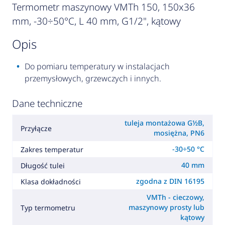
Termometr maszynowy VMTh 150, 150x36
mm, -30÷50°C, L 40 mm, G1/2", kątowy
opis
Do pomiaru temperatury w instalacjach
przemysłowych, grzewczych i innych.
Dane techniczne
tuleja montażowa G½B,
Przyłącze
mosiężna, PN6
-30÷50 °C
Zakres temperatur
40 mm
Długość tulei
zgodna z DIN 16195
Klasa dokładności
VMTh - cieczowy,
maszynowy prosty lub
Typ termometru
kątowy