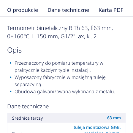
O produkcie
Dane techniczne
Karta PDF
Termometr bimetaliczny BiTh 63, fi63 mm,
0÷160°C, L 150 mm, G1/2", ax, kl. 2
opis
Przeznaczony do pomiaru temperatury w
praktycznie każdym typie instalacji.
Wyposażony fabrycznie w mosiężną tuleję
separacyjną.
Obudowa galwanizowana wykonana z metalu.
Dane techniczne
63 mm
Średnica tarczy
tuleja montażowa G½B,