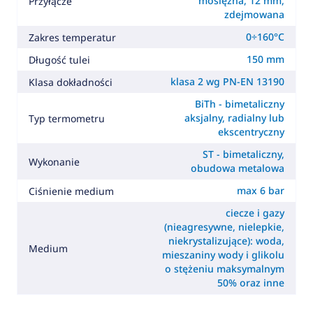
mosiężna, 12 mm,
Przyłącze
zdejmowana
0÷160°C
Zakres temperatur
150 mm
Długość tulei
klasa 2 wg PN-EN 13190
Klasa dokładności
BiTh - bimetaliczny
aksjalny, radialny lub
Typ termometru
ekscentryczny
ST - bimetaliczny,
Wykonanie
obudowa metalowa
max 6 bar
Ciśnienie medium
ciecze i gazy
(nieagresywne, nielepkie,
niekrystalizujące): woda,
Medium
mieszaniny wody i glikolu
o stężeniu maksymalnym
50% oraz inne