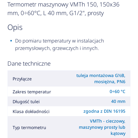
Termometr maszynowy VMTh 150, 150x36
mm, 0÷60°C, L 40 mm, G1/2", prosty
opis
Do pomiaru temperatury w instalacjach
przemysłowych, grzewczych i innych.
Dane techniczne
tuleja montażowa G½B,
Przyłącze
mosiężna, PN6
0÷60 °C
Zakres temperatur
40 mm
Długość tulei
zgodna z DIN 16195
Klasa dokładności
VMTh - cieczowy,
maszynowy prosty lub
Typ termometru
kątowy