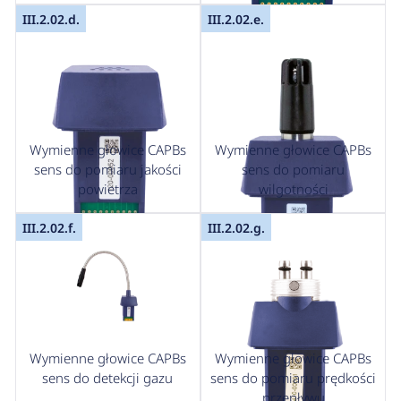
III.2.02.d.
III.2.02.e.
Wymienne głowice CAPBs
Wymienne głowice CAPBs
sens do pomiaru jakości
sens do pomiaru
powietrza
wilgotności
III.2.02.f.
III.2.02.g.
Wymienne głowice CAPBs
Wymienne głowice CAPBs
sens do detekcji gazu
sens do pomiaru prędkości
przepływu