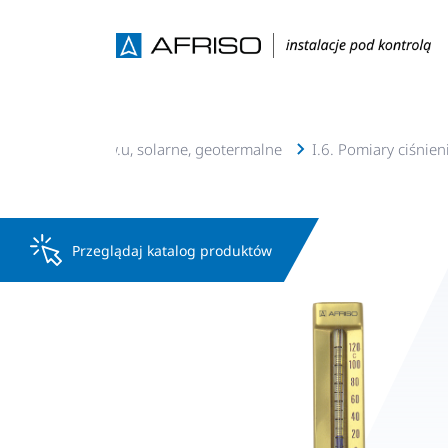
 Instalacje c.o., c.w.u, solarne, geotermalne
I.6. Pomiary ciśnien
Przeglądaj katalog produktów