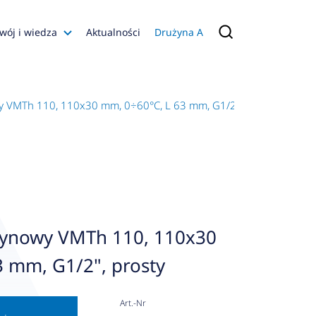
wój i wiedza
Aktualności
Drużyna A
Filmy poradnikowe
Konfiguratory
 VMTh 110, 110x30 mm, 0÷60°C, L 63 mm, G1/2", prosty
s
ia
 AFRISO
nienia
a jakości
ynowy VMTh 110, 110x30
 Zarządzająca
 mm, G1/2", prosty
naruszenie
Art.-Nr