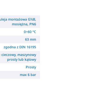
uleja montażowa G½B,
mosiężna, PN6
0÷60 °C
63 mm
zgodna z DIN 16195
 cieczowy, maszynowy
prosty lub kątowy
Prosty
max 6 bar