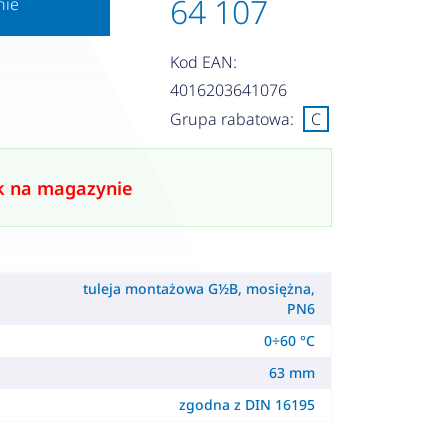
64 107
nie
Kod EAN:
4016203641076
Grupa rabatowa:
C
k na magazynie
tuleja montażowa G½B, mosiężna,
PN6
0÷60 °C
63 mm
zgodna z DIN 16195