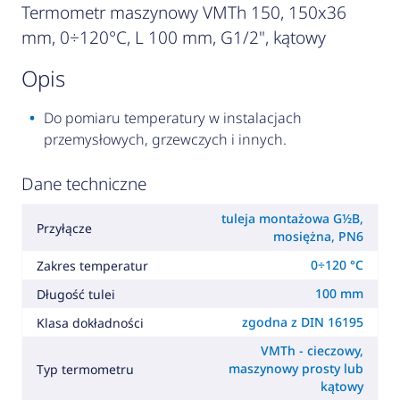
Termometr maszynowy VMTh 150, 150x36
mm, 0÷120°C, L 100 mm, G1/2", kątowy
opis
Do pomiaru temperatury w instalacjach
przemysłowych, grzewczych i innych.
Dane techniczne
tuleja montażowa G½B,
Przyłącze
mosiężna, PN6
0÷120 °C
Zakres temperatur
100 mm
Długość tulei
zgodna z DIN 16195
Klasa dokładności
VMTh - cieczowy,
maszynowy prosty lub
Typ termometru
kątowy