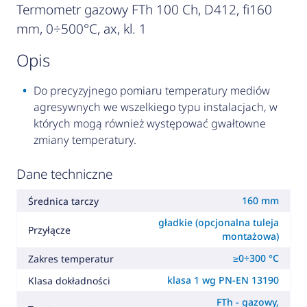
Termometr gazowy FTh 100 Ch, D412, fi160
mm, 0÷500°C, ax, kl. 1
opis
Do precyzyjnego pomiaru temperatury mediów
agresywnych we wszelkiego typu instalacjach, w
których mogą również występować gwałtowne
zmiany temperatury.
Dane techniczne
160 mm
Średnica tarczy
gładkie (opcjonalna tuleja
Przyłącze
montażowa)
≥0÷300 °C
Zakres temperatur
klasa 1 wg PN-EN 13190
Klasa dokładności
FTh - gazowy,