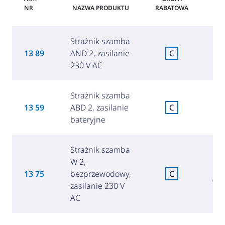
NR
NAZWA PRODUKTU
RABATOWA
Strażnik szamba
1
13 89
AND 2, zasilanie
C
(8
230 V AC
Strażnik szamba
1
13 59
ABD 2, zasilanie
C
(7
bateryjne
Strażnik szamba
W 2,
3
13 75
bezprzewodowy,
C
(1 
zasilanie 230 V
AC