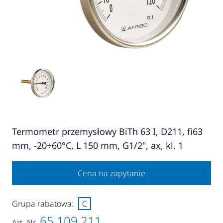
Termometr przemysłowy BiTh 63 I, D211, fi63
mm, -20÷60°C, L 150 mm, G1/2", ax, kl. 1
Cena na zapytanie
Grupa rabatowa:
C
65 109 211
Art.-Nr