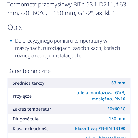
Termometr przemysłowy BiTh 63 I, D211, fi63
mm, -20÷60°C, L 150 mm, G1/2", ax, kl. 1
opis
Do precyzyjnego pomiaru temperatury w
maszynach, rurociągach, zasobnikach, kotłach i
różnego rodzaju instalacjach.
Dane techniczne
63 mm
Średnica tarczy
tuleja montażowa G½B,
Przyłącze
mosiężna, PN10
-20÷60 °C
Zakres temperatur
150 mm
Długość tulei
klasa 1 wg PN-EN 13190
Klasa dokładności