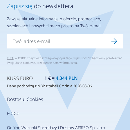
Zapisz się
do newslettera
Zawsze aktualne informacje o ofercie, promocjach,
szkoleniach i nowych filmach prosto na Twój e-mail.
TUTAJ
w RODO znajdziesz szczegółowy opis tego, w jaki sposób będziemy przetwarzać
Twoje dane osobowe, przekazane nam w formularzu.
KURS EURO
1 € =
4.344 PLN
Dane pochodzą z NBP z tabeli C z dnia 2026-08-06
Dostosuj Cookies
RODO
Ogólne Warunki Sprzedaży i Dostaw AFRISO Sp. z o.o.