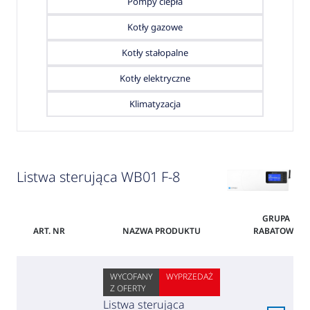
Pompy ciepła
Kotły gazowe
Kotły stałopalne
Kotły elektryczne
Klimatyzacja
Listwa sterująca WB01 F-8
GRUPA
ART. NR
NAZWA PRODUKTU
RABATOWA
WYCOFANY
WYPRZEDAŻ
Z OFERTY
Listwa sterująca