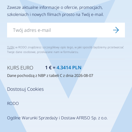
Zawsze aktualne informacje o ofercie, promocjach,
szkoleniach i nowych filmach prosto na Twój e-mail.
TUTAJ
w RODO znajdziesz szczegółowy opis tego, w jaki sposób będziemy przetwarzać
Twoje dane osobowe, przekazane nam w formularzu.
KURS EURO
1 € =
4.3414 PLN
Dane pochodzą z NBP z tabeli C z dnia 2026-08-07
Dostosuj Cookies
RODO
Ogólne Warunki Sprzedaży i Dostaw AFRISO Sp. z o.o.