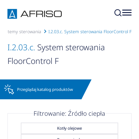
3. Systemy sterowania
I.2.03.c. System sterowania FloorControl F
I.2.03.c.
System sterowania
FloorControl F
Przeglądaj katalog produktów
Filtrowanie: Źródło ciepła
Kotły olejowe