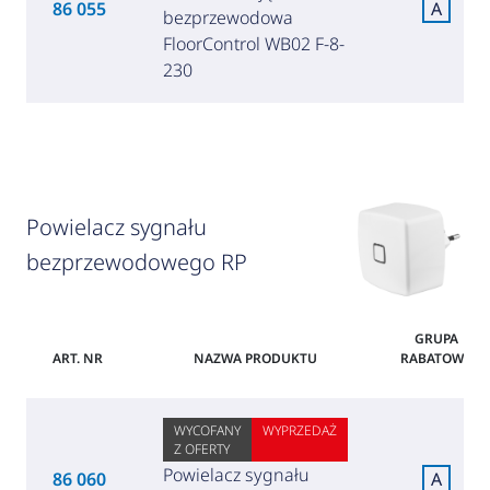
86 055
A
bezprzewodowa
FloorControl WB02 F-8-
230
Powielacz sygnału
bezprzewodowego RP
GRUPA
ART. NR
NAZWA PRODUKTU
RABATOWA
WYCOFANY
WYPRZEDAŻ
Z OFERTY
Powielacz sygnału
86 060
A