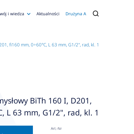
wój i wiedza
Aktualności
Drużyna A
Filmy poradnikowe
Konfiguratory
1, fi160 mm, 0÷60°C, L 63 mm, G1/2", rad, kl. 1
s
ia
 AFRISO
nienia
a jakości
ysłowy BiTh 160 I, D201,
 Zarządzająca
 L 63 mm, G1/2", rad, kl. 1
naruszenie
Art.-Nr