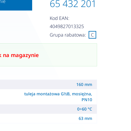
65 432 201
nie
Kod EAN:
4049827013325
Grupa rabatowa:
C
k na magazynie
160 mm
tuleja montażowa G½B, mosiężna,
PN10
0÷60 °C
63 mm