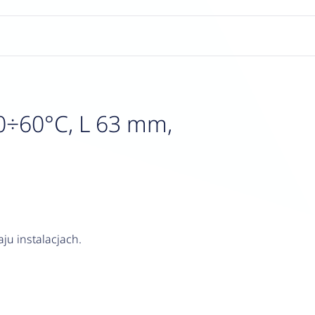
0÷60°C, L 63 mm,
ju instalacjach.