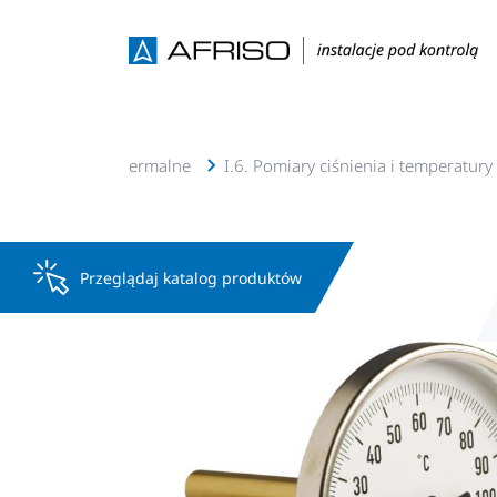
 c.w.u, solarne, geotermalne
I.6. Pomiary ciśnienia i temperatury
Przeglądaj katalog produktów