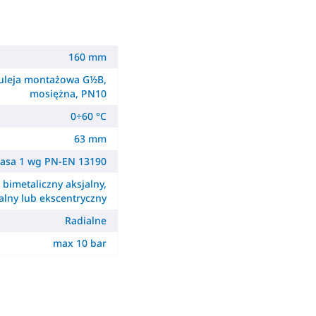
160 mm
uleja montażowa G½B,
mosiężna, PN10
0÷60 °C
63 mm
lasa 1 wg PN-EN 13190
- bimetaliczny aksjalny,
alny lub ekscentryczny
Radialne
max 10 bar