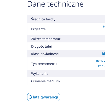
Dane techniczne
Średnica tarczy
t
Przyłącze
Zakres temperatur
Długość tulei
k
Klasa dokładności
BiTh 
Typ termometru
radi
Wykonanie
Ciśnienie medium
3
lata gwarancji