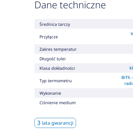
Dane techniczne
Średnica tarczy
t
Przyłącze
Zakres temperatur
Długość tulei
k
Klasa dokładności
BiTh 
Typ termometru
radi
Wykonanie
Ciśnienie medium
3
lata gwarancji