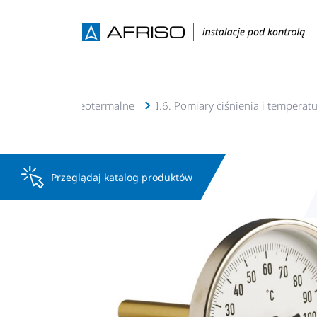
., c.w.u, solarne, geotermalne
I.6. Pomiary ciśnienia i temperat
Przeglądaj katalog produktów