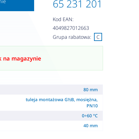
65 231 201
nie
Kod EAN:
4049827012663
Grupa rabatowa:
C
k na magazynie
80 mm
tuleja montażowa G½B, mosiężna,
PN10
0÷60 °C
40 mm