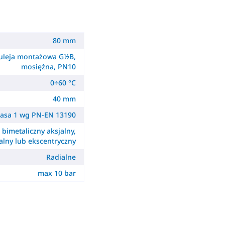
80 mm
uleja montażowa G½B,
mosiężna, PN10
0÷60 °C
40 mm
lasa 1 wg PN-EN 13190
- bimetaliczny aksjalny,
alny lub ekscentryczny
Radialne
max 10 bar