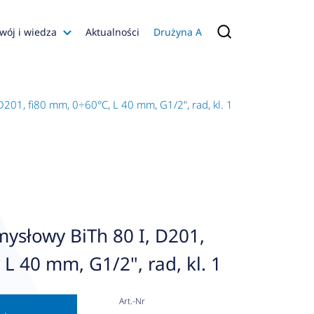
wój i wiedza
Aktualności
Drużyna A
Filmy poradnikowe
Konfiguratory
201, fi80 mm, 0÷60°C, L 40 mm, G1/2", rad, kl. 1
s
ia
 AFRISO
nienia
a jakości
ysłowy BiTh 80 I, D201,
 Zarządzająca
L 40 mm, G1/2", rad, kl. 1
naruszenie
Art.-Nr