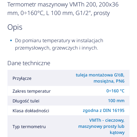
Termometr maszynowy VMTh 200, 200x36
mm, 0÷160°C, L 100 mm, G1/2", prosty
opis
Do pomiaru temperatury w instalacjach
przemysłowych, grzewczych i innych.
Dane techniczne
tuleja montażowa G½B,
Przyłącze
mosiężna, PN6
0÷160 °C
Zakres temperatur
100 mm
Długość tulei
zgodna z DIN 16195
Klasa dokładności
VMTh - cieczowy,
maszynowy prosty lub
Typ termometru
kątowy