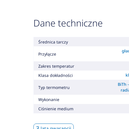
Dane techniczne
Średnica tarczy
gła
Przyłącze
Zakres temperatur
k
Klasa dokładności
BiTh 
Typ termometru
radi
Wykonanie
Ciśnienie medium
3
lata gwarancji