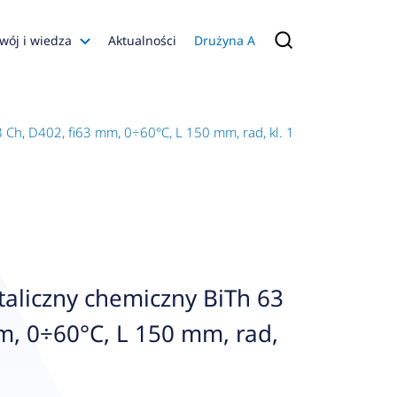
wój i wiedza
Aktualności
Drużyna A
Filmy poradnikowe
Konfiguratory
Ch, D402, fi63 mm, 0÷60°C, L 150 mm, rad, kl. 1
s
ia
 AFRISO
nienia
a jakości
aliczny chemiczny BiTh 63
 Zarządzająca
m, 0÷60°C, L 150 mm, rad,
naruszenie