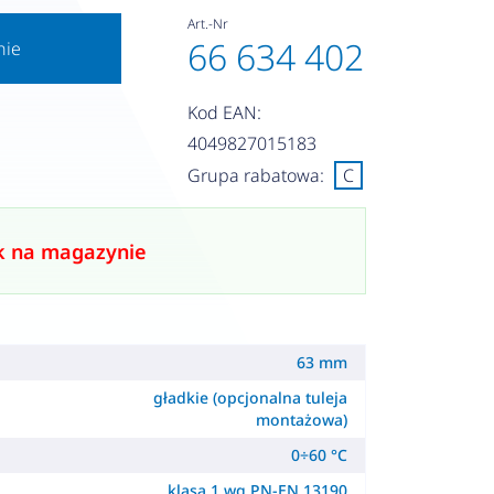
Art.-Nr
66 634 402
nie
Kod EAN:
4049827015183
Grupa rabatowa:
C
k na magazynie
63 mm
gładkie (opcjonalna tuleja
montażowa)
0÷60 °C
klasa 1 wg PN-EN 13190