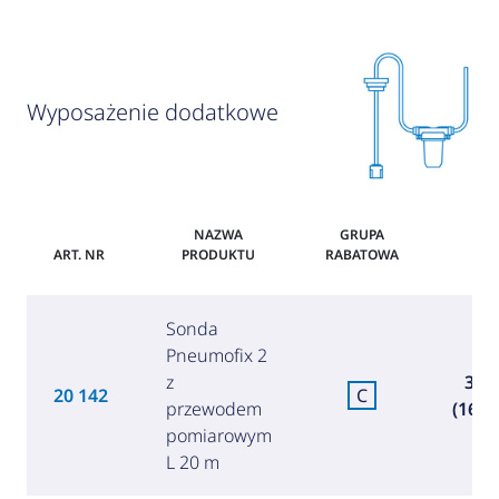
Wyposażenie dodatkowe
NAZWA
GRUPA
ART. NR
PRODUKTU
RABATOWA
CE
Sonda
Pneumofix 2
z
38,8
20 142
C
przewodem
(168,6
pomiarowym
L 20 m