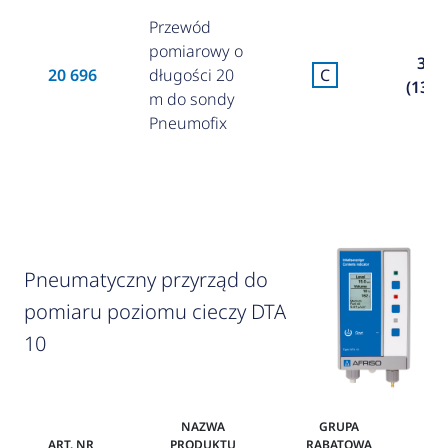
Przewód
pomiarowy o
30,0
20 696
długości 20
C
(130,2
m do sondy
Pneumofix
Pneumatyczny przyrząd do
pomiaru poziomu cieczy DTA
10
NAZWA
GRUPA
ART. NR
PRODUKTU
RABATOWA