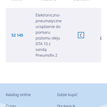
Elektroniczno-
pneumatyczne
urządzenie do
pomiaru
21
52 145
C
poziomu oleju
(937
DTA 10 z
sondą
Pneumofix 2
Katalog online
Gdzie kupić
O nas
Drużyna A