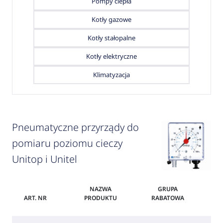
Pompy ciepła
Kotły gazowe
Kotły stałopalne
Kotły elektryczne
Klimatyzacja
Pneumatyczne przyrządy do
pomiaru poziomu cieczy
Unitop i Unitel
NAZWA
GRUPA
ART. NR
PRODUKTU
RABATOWA
C