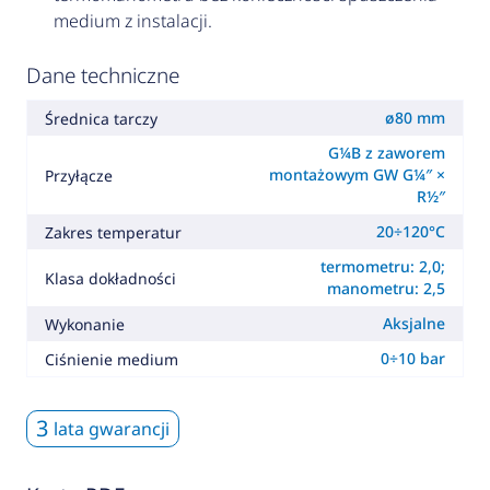
medium z instalacji.
Dane techniczne
ø80 mm
Średnica tarczy
G¼B z zaworem
montażowym GW G¼″ ×
Przyłącze
R½″
20÷120°C
Zakres temperatur
termometru: 2,0;
Klasa dokładności
manometru: 2,5
Aksjalne
Wykonanie
0÷10 bar
Ciśnienie medium
3
lata gwarancji