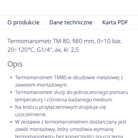
O produkcie
Dane techniczne
Karta PDF
Termomanometr TM 80, fi80 mm, 0÷10 bar,
20÷120°C, G1/4", ax, kl. 2,5
opis
Termomanometr TM80 w obudowie metalowej z
zaworem montażowym.
Termomanometr służy do jednoczesnego pomiaru
temperatury i ciśnienia badanego medium.
Na króćcu przyłączeniowym znajduje się
uszczelnienie.
W zestawie z termomanometrem dostarczany jest
zawór montażowy, który umożliwia wymianę
termomanometru bez konieczności spuszczenia