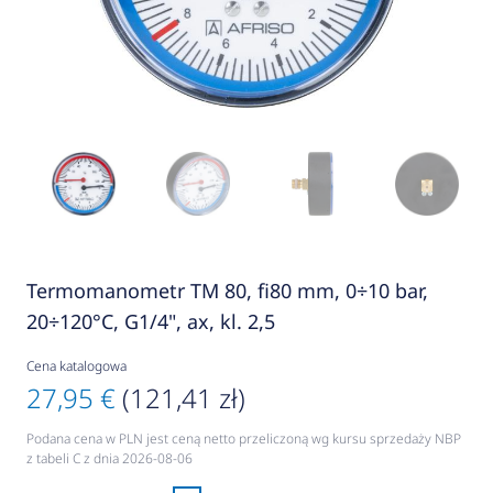
Termomanometr TM 80, fi80 mm, 0÷10 bar,
20÷120°C, G1/4", ax, kl. 2,5
Cena katalogowa
27,95 €
(121,41 zł)
Podana cena w PLN jest ceną netto przeliczoną wg kursu sprzedaży NBP
z tabeli C z dnia 2026-08-06