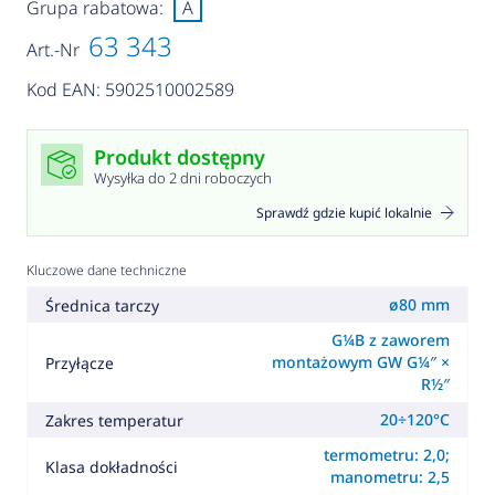
Grupa rabatowa:
A
63 343
Art.-Nr
Kod EAN: 5902510002589
Produkt dostępny
Wysyłka do 2 dni roboczych
Sprawdź gdzie kupić lokalnie
Kluczowe dane techniczne
ø80 mm
Średnica tarczy
G¼B z zaworem
montażowym GW G¼″ ×
Przyłącze
R½″
20÷120°C
Zakres temperatur
termometru: 2,0;
Klasa dokładności
manometru: 2,5