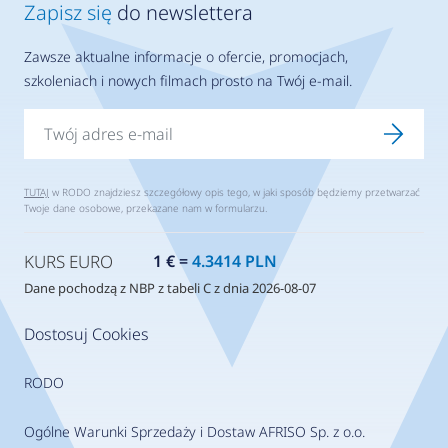
Zapisz się
do newslettera
Zawsze aktualne informacje o ofercie, promocjach,
szkoleniach i nowych filmach prosto na Twój e-mail.
TUTAJ
w RODO znajdziesz szczegółowy opis tego, w jaki sposób będziemy przetwarzać
Twoje dane osobowe, przekazane nam w formularzu.
KURS EURO
1 € =
4.3414 PLN
Dane pochodzą z NBP z tabeli C z dnia 2026-08-07
Dostosuj Cookies
RODO
Ogólne Warunki Sprzedaży i Dostaw AFRISO Sp. z o.o.