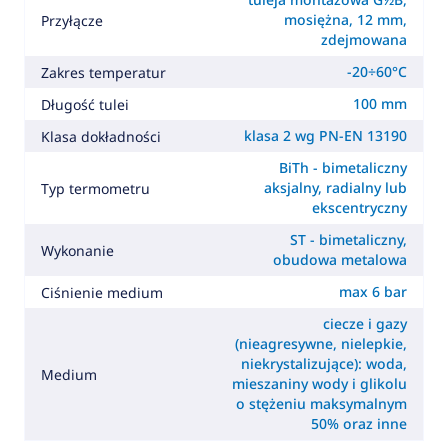
mosiężna, 12 mm,
Przyłącze
zdejmowana
-20÷60°C
Zakres temperatur
100 mm
Długość tulei
klasa 2 wg PN-EN 13190
Klasa dokładności
BiTh - bimetaliczny
aksjalny, radialny lub
Typ termometru
ekscentryczny
ST - bimetaliczny,
Wykonanie
obudowa metalowa
max 6 bar
Ciśnienie medium
ciecze i gazy
(nieagresywne, nielepkie,
niekrystalizujące): woda,
Medium
mieszaniny wody i glikolu
o stężeniu maksymalnym
50% oraz inne