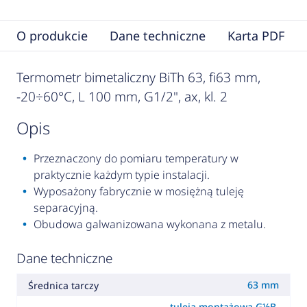
O produkcie
Dane techniczne
Karta PDF
Termometr bimetaliczny BiTh 63, fi63 mm,
-20÷60°C, L 100 mm, G1/2", ax, kl. 2
opis
Przeznaczony do pomiaru temperatury w
praktycznie każdym typie instalacji.
Wyposażony fabrycznie w mosiężną tuleję
separacyjną.
Obudowa galwanizowana wykonana z metalu.
Dane techniczne
63 mm
Średnica tarczy
tuleja montażowa G½B,