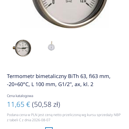
Termometr bimetaliczny BiTh 63, fi63 mm,
-20÷60°C, L 100 mm, G1/2", ax, kl. 2
Cena katalogowa
11,65 €
(50,58 zł)
Podana cena w PLN jest ceną netto przeliczoną wg kursu sprzedaży NBP
z tabeli C z dnia 2026-08-07