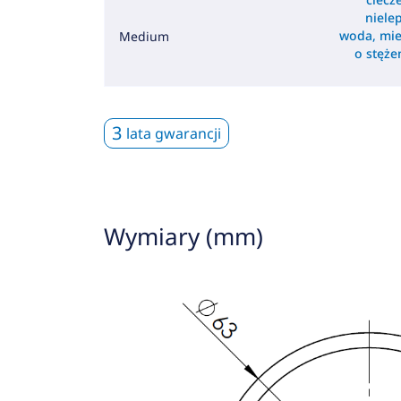
nielep
woda, mie
Medium
o stęż
3
lata gwarancji
Wymiary (mm)