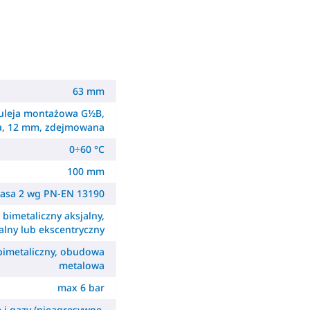
63 mm
uleja montażowa G½B,
a, 12 mm, zdejmowana
0÷60 °C
100 mm
lasa 2 wg PN-EN 13190
- bimetaliczny aksjalny,
alny lub ekscentryczny
 bimetaliczny, obudowa
metalowa
max 6 bar
e i gazy (nieagresywne,