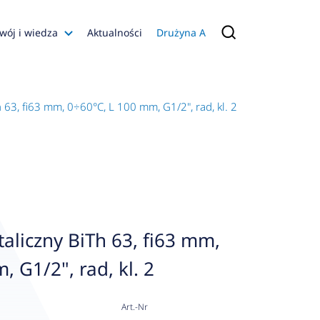
wój i wiedza
Aktualności
Drużyna A
Filmy poradnikowe
Konfiguratory
63, fi63 mm, 0÷60°C, L 100 mm, G1/2", rad, kl. 2
s
ia
 AFRISO
nienia
a jakości
liczny BiTh 63, fi63 mm,
 Zarządzająca
 G1/2", rad, kl. 2
naruszenie
Art.-Nr