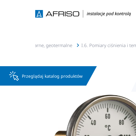
acje c.o., c.w.u, solarne, geotermalne
I.6. Pomiary ciśnienia i t
Przeglądaj katalog produktów