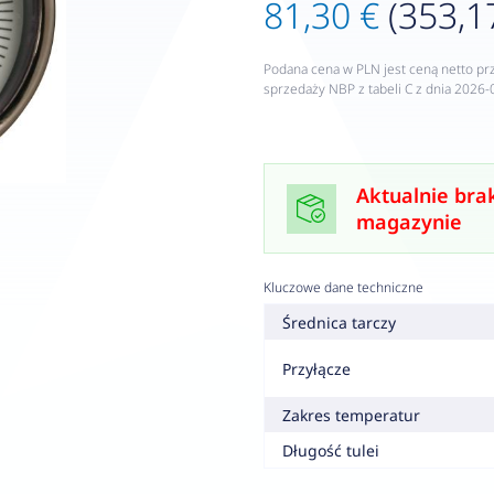
81,30 €
(353,17
Podana cena w PLN jest ceną netto pr
sprzedaży NBP z tabeli C z dnia 2026-
Aktualnie bra
magazynie
Kluczowe dane techniczne
Średnica tarczy
Przyłącze
Zakres temperatur
Długość tulei