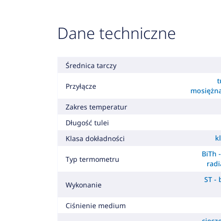
Dane techniczne
Średnica tarczy
t
Przyłącze
mosiężn
Zakres temperatur
Długość tulei
k
Klasa dokładności
BiTh 
Typ termometru
radi
ST -
Wykonanie
Ciśnienie medium
ciecz