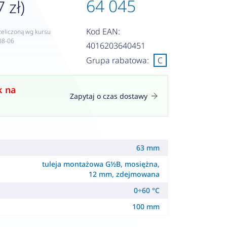
64 045
 zł)
Kod EAN:
zeliczoną wg kursu
08-06
4016203640451
Grupa rabatowa:
C
k na
Zapytaj o czas dostawy
63 mm
tuleja montażowa G½B, mosiężna,
12 mm, zdejmowana
0÷60 °C
100 mm