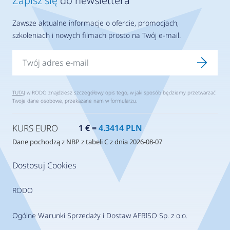
Zapisz się
do newslettera
Zawsze aktualne informacje o ofercie, promocjach,
szkoleniach i nowych filmach prosto na Twój e-mail.
TUTAJ
w RODO znajdziesz szczegółowy opis tego, w jaki sposób będziemy przetwarzać
Twoje dane osobowe, przekazane nam w formularzu.
KURS EURO
1 € =
4.3414 PLN
Dane pochodzą z NBP z tabeli C z dnia 2026-08-07
Dostosuj Cookies
RODO
Ogólne Warunki Sprzedaży i Dostaw AFRISO Sp. z o.o.