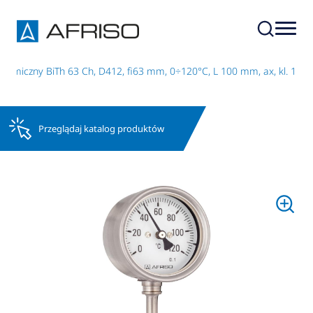
hemiczny BiTh 63 Ch, D412, fi63 mm, 0÷120°C, L 100 mm, ax, kl. 1
Przeglądaj katalog produktów