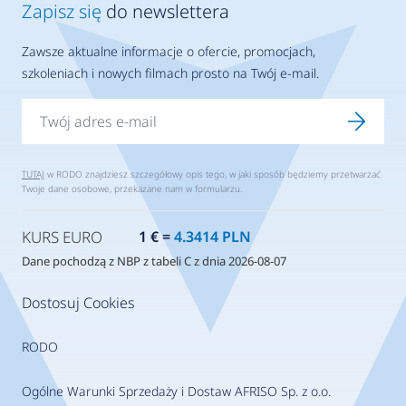
Zapisz się
do newslettera
Zawsze aktualne informacje o ofercie, promocjach,
szkoleniach i nowych filmach prosto na Twój e-mail.
TUTAJ
w RODO znajdziesz szczegółowy opis tego, w jaki sposób będziemy przetwarzać
Twoje dane osobowe, przekazane nam w formularzu.
KURS EURO
1 € =
4.3414 PLN
Dane pochodzą z NBP z tabeli C z dnia 2026-08-07
Dostosuj Cookies
RODO
Ogólne Warunki Sprzedaży i Dostaw AFRISO Sp. z o.o.