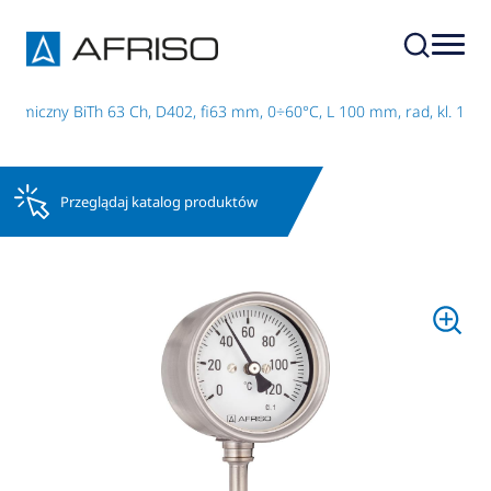
hemiczny BiTh 63 Ch, D402, fi63 mm, 0÷60°C, L 100 mm, rad, kl. 1
Przeglądaj katalog produktów