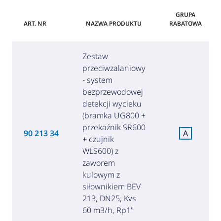
GRUPA
ART. NR
NAZWA PRODUKTU
RABATOWA
Zestaw
przeciwzalaniowy
- system
bezprzewodowej
detekcji wycieku
(bramka UG800 +
przekaźnik SR600
90 213 34
A
+ czujnik
WLS600) z
zaworem
kulowym z
siłownikiem BEV
213, DN25, Kvs
60 m3/h, Rp1"