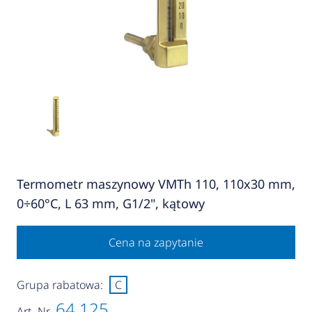
Termometr maszynowy VMTh 110, 110x30 mm,
0÷60°C, L 63 mm, G1/2", kątowy
Cena na zapytanie
Grupa rabatowa:
C
64 125
Art.-Nr