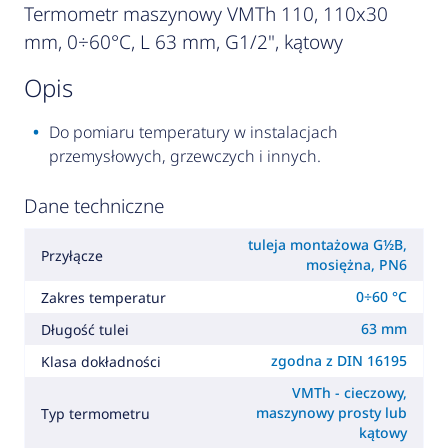
Termometr maszynowy VMTh 110, 110x30
mm, 0÷60°C, L 63 mm, G1/2", kątowy
opis
Do pomiaru temperatury w instalacjach
przemysłowych, grzewczych i innych.
Dane techniczne
tuleja montażowa G½B,
Przyłącze
mosiężna, PN6
0÷60 °C
Zakres temperatur
63 mm
Długość tulei
zgodna z DIN 16195
Klasa dokładności
VMTh - cieczowy,
maszynowy prosty lub
Typ termometru
kątowy