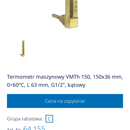
Termometr maszynowy VMTh 150, 150x36 mm,
0÷60°C, L 63 mm, G1/2", kątowy
Cena na zapytanie
Grupa rabatowa:
C
64 155
Art.-Nr