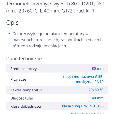
Termometr przemysłowy BiTh 80 I, D201, fi80
mm, -20÷60°C, L 40 mm, G1/2", rad, kl. 1
opis
Do precyzyjnego pomiaru temperatury w
maszynach, rurociągach, zasobnikach, kotłach i
różnego rodzaju instalacjach.
Dane techniczne
80 mm
Średnica tarczy
tuleja montażowa G½B,
Przyłącze
mosiężna, PN10
-20÷60 °C
Zakres temperatur
40 mm
Długość tulei
klasa 1 wg PN-EN 13190
Klasa dokładności