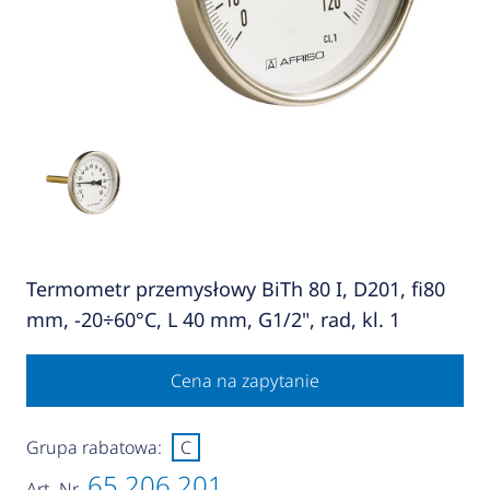
Termometr przemysłowy BiTh 80 I, D201, fi80
mm, -20÷60°C, L 40 mm, G1/2", rad, kl. 1
Cena na zapytanie
Grupa rabatowa:
C
65 206 201
Art.-Nr