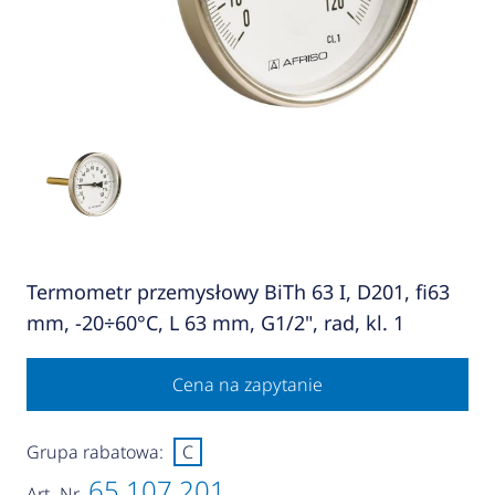
Termometr przemysłowy BiTh 63 I, D201, fi63
mm, -20÷60°C, L 63 mm, G1/2", rad, kl. 1
Cena na zapytanie
Grupa rabatowa:
C
65 107 201
Art.-Nr