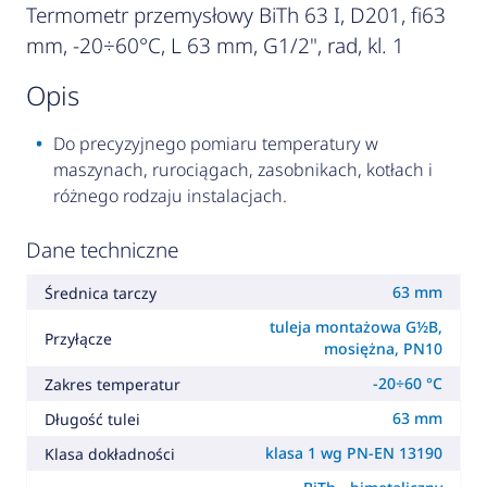
Termometr przemysłowy BiTh 63 I, D201, fi63
mm, -20÷60°C, L 63 mm, G1/2", rad, kl. 1
opis
Do precyzyjnego pomiaru temperatury w
maszynach, rurociągach, zasobnikach, kotłach i
różnego rodzaju instalacjach.
Dane techniczne
63 mm
Średnica tarczy
tuleja montażowa G½B,
Przyłącze
mosiężna, PN10
-20÷60 °C
Zakres temperatur
63 mm
Długość tulei
klasa 1 wg PN-EN 13190
Klasa dokładności