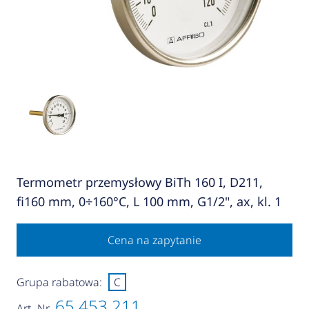
Termometr przemysłowy BiTh 160 I, D211,
fi160 mm, 0÷160°C, L 100 mm, G1/2", ax, kl. 1
Cena na zapytanie
Grupa rabatowa:
C
65 453 211
Art.-Nr