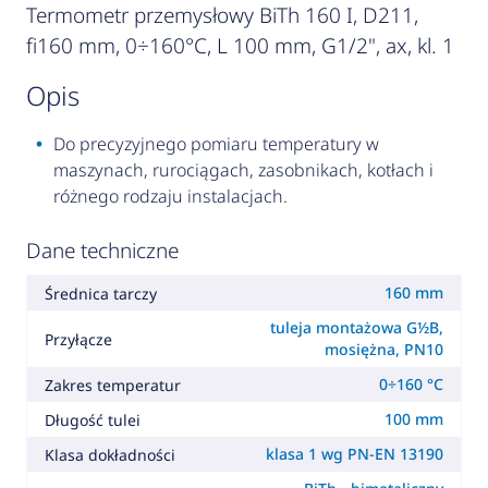
Termometr przemysłowy BiTh 160 I, D211,
fi160 mm, 0÷160°C, L 100 mm, G1/2", ax, kl. 1
opis
Do precyzyjnego pomiaru temperatury w
maszynach, rurociągach, zasobnikach, kotłach i
różnego rodzaju instalacjach.
Dane techniczne
160 mm
Średnica tarczy
tuleja montażowa G½B,
Przyłącze
mosiężna, PN10
0÷160 °C
Zakres temperatur
100 mm
Długość tulei
klasa 1 wg PN-EN 13190
Klasa dokładności