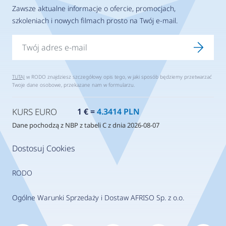
Zawsze aktualne informacje o ofercie, promocjach,
szkoleniach i nowych filmach prosto na Twój e-mail.
TUTAJ
w RODO znajdziesz szczegółowy opis tego, w jaki sposób będziemy przetwarzać
Twoje dane osobowe, przekazane nam w formularzu.
KURS EURO
1 € =
4.3414 PLN
Dane pochodzą z NBP z tabeli C z dnia 2026-08-07
Dostosuj Cookies
RODO
Ogólne Warunki Sprzedaży i Dostaw AFRISO Sp. z o.o.