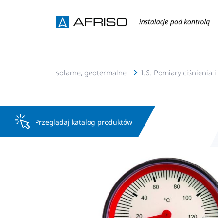
talacje c.o., c.w.u, solarne, geotermalne
I.6. Pomiary ciśnienia 
Przeglądaj katalog produktów