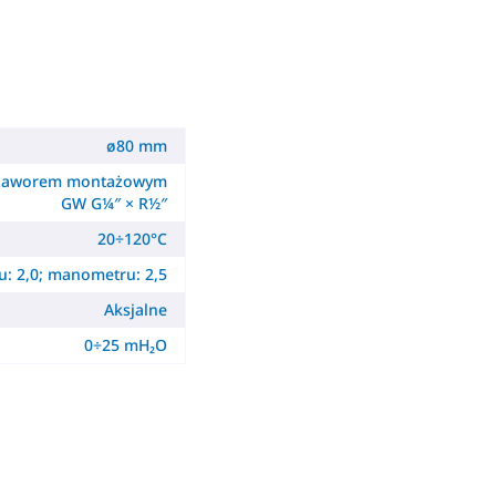
ø80 mm
zaworem montażowym
GW G¼″ × R½″
20÷120°C
: 2,0; manometru: 2,5
Aksjalne
0÷25 mH₂O