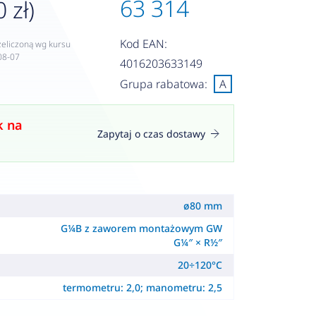
63 314
 zł)
Kod EAN:
zeliczoną wg kursu
08-07
4016203633149
Grupa rabatowa:
A
k na
Zapytaj o czas dostawy
ø80 mm
G¼B z zaworem montażowym GW
G¼″ × R½″
20÷120°C
termometru: 2,0; manometru: 2,5