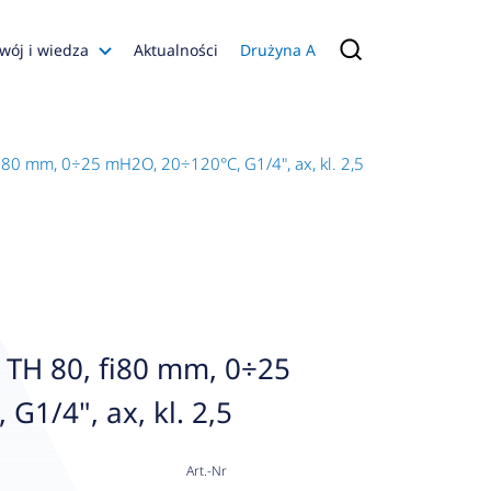
wój i wiedza
Aktualności
Drużyna A
Filmy poradnikowe
Konfiguratory
80 mm, 0÷25 mH2O, 20÷120°C, G1/4", ax, kl. 2,5
s
ia
 AFRISO
nienia
a jakości
TH 80, fi80 mm, 0÷25
 Zarządzająca
G1/4", ax, kl. 2,5
naruszenie
Art.-Nr