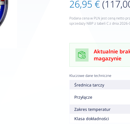
26,95 €
(117,00
Podana cena w PLN jest ceną netto pr
sprzedaży NBP z tabeli C z dnia 2026-
Aktualnie bra
magazynie
Kluczowe dane techniczne
Średnica tarczy
Przyłącze
Zakres temperatur
Klasa dokładności