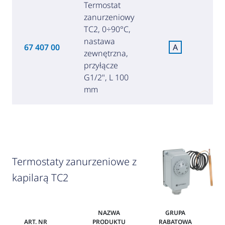
Termostat
zanurzeniowy
TC2, 0÷90°C,
nastawa
67 407 00
A
zewnętrzna,
(1
przyłącze
G1/2", L 100
mm
Termostaty zanurzeniowe z
kapilarą TC2
NAZWA
GRUPA
ART. NR
PRODUKTU
RABATOWA