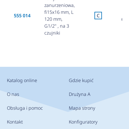
zanurzeniowa,
fi15x16 mm, L
6
555 014
C
120 mm,
(28
G1/2" , na 3
czujniki
Katalog online
Gdzie kupić
O nas
Drużyna A
Obsługa i pomoc
Mapa strony
Kontakt
Konfiguratory