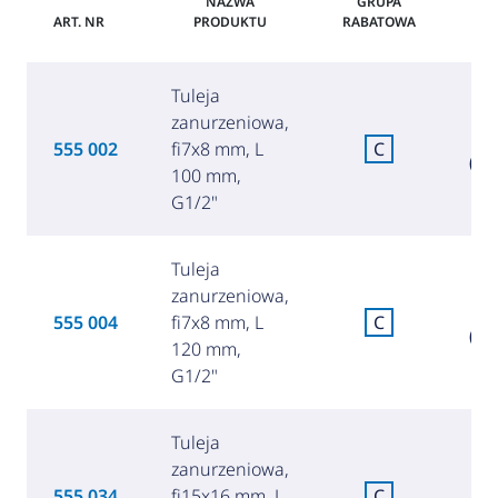
NAZWA
GRUPA
ART. NR
PRODUKTU
RABATOWA
C
Tuleja
zanurzeniowa,
5
555 002
fi7x8 mm, L
C
(24
100 mm,
G1/2"
Tuleja
zanurzeniowa,
6
555 004
fi7x8 mm, L
C
(27
120 mm,
G1/2"
Tuleja
zanurzeniowa,
6
555 034
fi15x16 mm, L
C