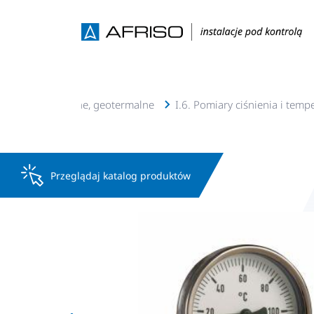
e c.o., c.w.u, solarne, geotermalne
I.6. Pomiary ciśnienia i temp
Przeglądaj katalog produktów