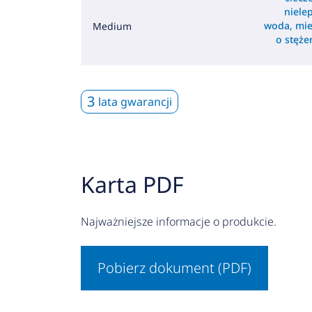
nielep
woda, mie
Medium
o stęż
3
lata gwarancji
Karta PDF
Najważniejsze informacje o produkcie.
Pobierz dokument (PDF)