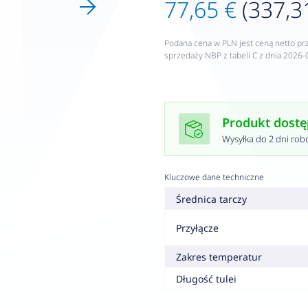
77,65 €
(337,31
Podana cena w PLN jest ceną netto pr
sprzedaży NBP z tabeli C z dnia 2026-
Produkt dost
Wysyłka do 2 dni rob
Kluczowe dane techniczne
Średnica tarczy
Przyłącze
Zakres temperatur
Długość tulei