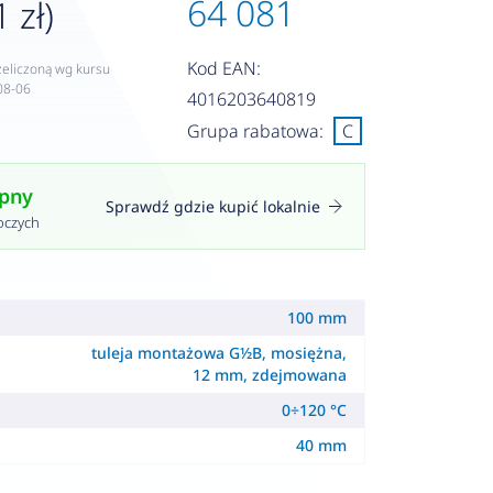
64 081
 zł)
Kod EAN:
zeliczoną wg kursu
08-06
4016203640819
Grupa rabatowa:
C
ępny
Sprawdź gdzie kupić lokalnie
oczych
100 mm
tuleja montażowa G½B, mosiężna,
12 mm, zdejmowana
0÷120 °C
40 mm