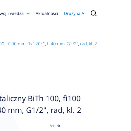
wój i wiedza
Aktualności
Drużyna A
Filmy poradnikowe
Konfiguratory
0, fi100 mm, 0÷120°C, L 40 mm, G1/2", rad, kl. 2
s
ia
 AFRISO
nienia
a jakości
liczny BiTh 100, fi100
 Zarządzająca
0 mm, G1/2", rad, kl. 2
naruszenie
Art.-Nr