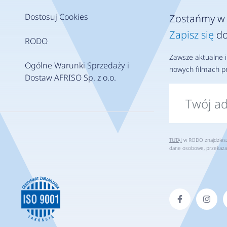
Dostosuj Cookies
Zostańmy w 
Zapisz się
do
RODO
Zawsze aktualne i
Ogólne Warunki Sprzedaży i
nowych filmach pr
Dostaw AFRISO Sp. z o.o.
TUTAJ
w RODO znajdziesz 
dane osobowe, przekaza