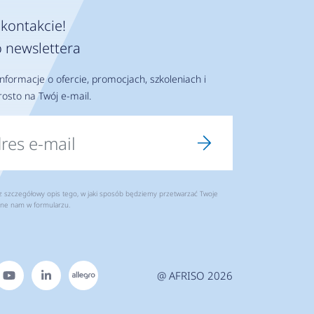
kontakcie!
 newslettera
nformacje o ofercie, promocjach, szkoleniach i
osto na Twój e-mail.
szczegółowy opis tego, w jaki sposób będziemy przetwarzać Twoje
ne nam w formularzu.
@ AFRISO 2026