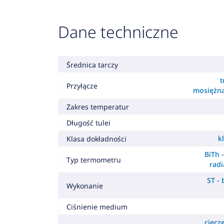
Dane techniczne
Średnica tarczy
t
Przyłącze
mosiężn
Zakres temperatur
Długość tulei
k
Klasa dokładności
BiTh 
Typ termometru
radi
ST -
Wykonanie
Ciśnienie medium
ciecz