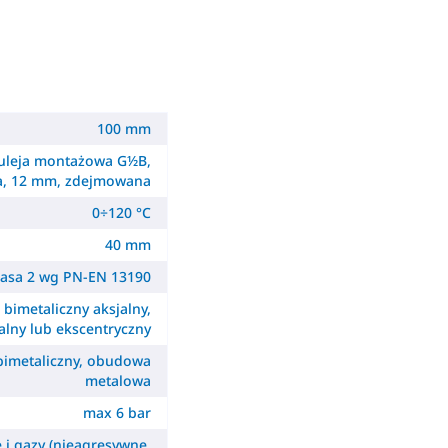
100 mm
uleja montażowa G½B,
a, 12 mm, zdejmowana
0÷120 °C
40 mm
lasa 2 wg PN-EN 13190
- bimetaliczny aksjalny,
alny lub ekscentryczny
 bimetaliczny, obudowa
metalowa
max 6 bar
e i gazy (nieagresywne,