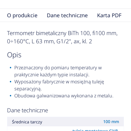
O produkcie
Dane techniczne
Karta PDF
Termometr bimetaliczny BiTh 100, fi100 mm,
0÷160°C, L 63 mm, G1/2", ax, kl. 2
opis
Przeznaczony do pomiaru temperatury w
praktycznie każdym typie instalacji.
Wyposażony fabrycznie w mosiężną tuleję
separacyjną.
Obudowa galwanizowana wykonana z metalu.
Dane techniczne
100 mm
Średnica tarczy
tuleja montażowa G½B,