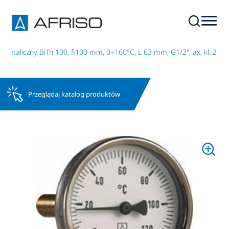
metaliczny BiTh 100, fi100 mm, 0÷160°C, L 63 mm, G1/2", ax, kl. 2
Przeglądaj katalog produktów