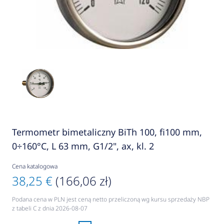
Termometr bimetaliczny BiTh 100, fi100 mm,
0÷160°C, L 63 mm, G1/2", ax, kl. 2
Cena katalogowa
38,25 €
(166,06 zł)
Podana cena w PLN jest ceną netto przeliczoną wg kursu sprzedaży NBP
z tabeli C z dnia 2026-08-07