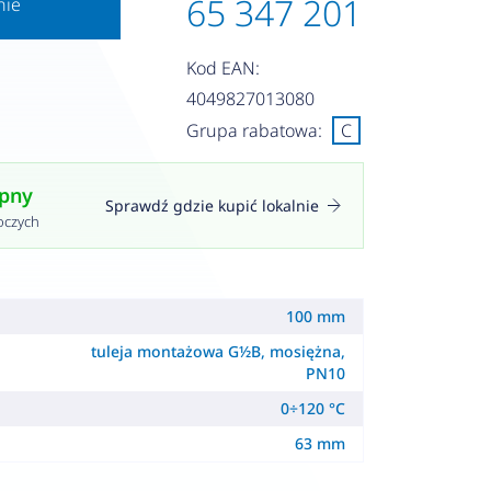
65 347 201
nie
Kod EAN:
4049827013080
Grupa rabatowa:
C
ępny
Sprawdź gdzie kupić lokalnie
oczych
100 mm
tuleja montażowa G½B, mosiężna,
PN10
0÷120 °C
63 mm