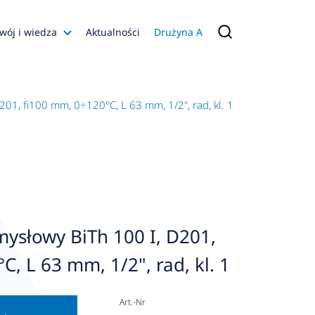
wój i wiedza
Aktualności
Drużyna A
Filmy poradnikowe
Konfiguratory
01, fi100 mm, 0÷120°C, L 63 mm, 1/2", rad, kl. 1
s
ia
 AFRISO
nienia
a jakości
ysłowy BiTh 100 I, D201,
 Zarządzająca
, L 63 mm, 1/2", rad, kl. 1
naruszenie
Art.-Nr