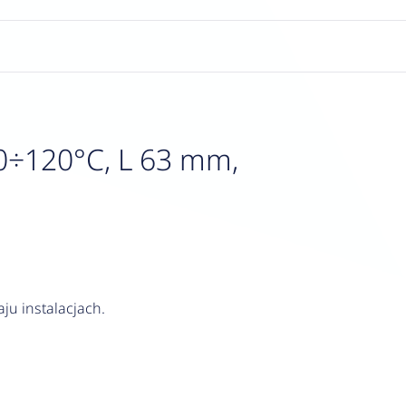
0÷120°C, L 63 mm,
ju instalacjach.