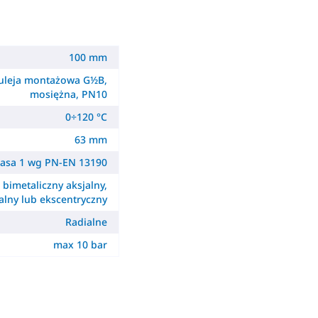
100 mm
uleja montażowa G½B,
mosiężna, PN10
0÷120 °C
63 mm
lasa 1 wg PN-EN 13190
- bimetaliczny aksjalny,
alny lub ekscentryczny
Radialne
max 10 bar