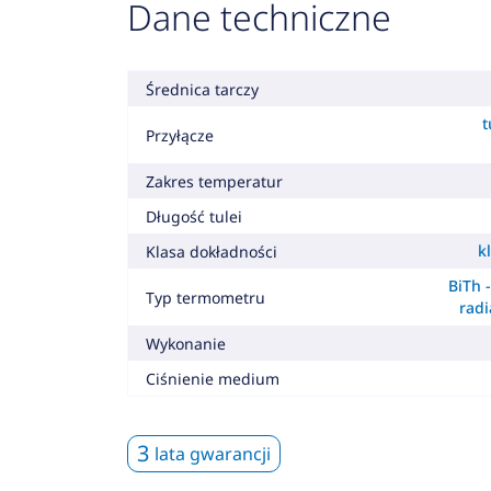
Dane techniczne
Średnica tarczy
t
Przyłącze
Zakres temperatur
Długość tulei
k
Klasa dokładności
BiTh 
Typ termometru
radi
Wykonanie
Ciśnienie medium
3
lata gwarancji