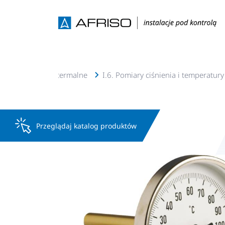
 c.w.u, solarne, geotermalne
I.6. Pomiary ciśnienia i temperatury
Przeglądaj katalog produktów