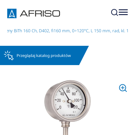
iczny BiTh 160 Ch, D402, fi160 mm, 0÷120°C, L 150 mm, rad, kl. 1
Przeglądaj katalog produktów