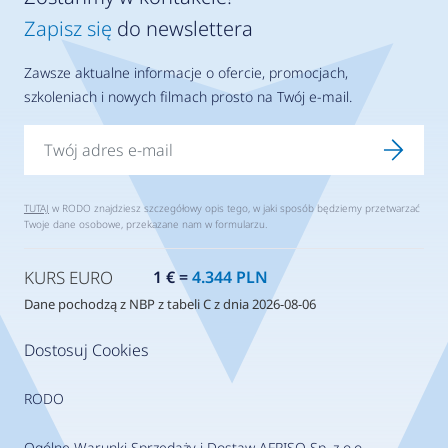
Zapisz się
do newslettera
Zawsze aktualne informacje o ofercie, promocjach,
szkoleniach i nowych filmach prosto na Twój e-mail.
TUTAJ
w RODO znajdziesz szczegółowy opis tego, w jaki sposób będziemy przetwarzać
Twoje dane osobowe, przekazane nam w formularzu.
KURS EURO
1 € =
4.344 PLN
Dane pochodzą z NBP z tabeli C z dnia 2026-08-06
Dostosuj Cookies
RODO
Ogólne Warunki Sprzedaży i Dostaw AFRISO Sp. z o.o.