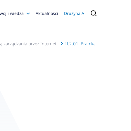
wój i wiedza
Aktualności
Drużyna A
Filmy poradnikowe
Konfiguratory
 zarządzania przez Internet
II.2.01. Bramka Internetowa
s
ia
 AFRISO
nienia
a jakości
 Zarządzająca
naruszenie