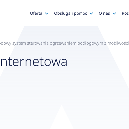
Oferta
Obsługa i pomoc
O nas
Roz
Katalog AFRISO
Zapytania ofertowe
AFRISO
Katalog SALUS Controls
Obsługa zamówień
Kariera
wodowy system sterowania ogrzewaniem podłogowym z możliwością
Katalog Mastercool
Reklamacje
Media o na
Internetowa
Histor
Wyprzedaże
Wsparcie techniczne
Grupa
Promocje
Serwis urządzeń
Wyróż
Do pobrania
Gdzie kupić?
Polityk
Klienci OEM
Kadra
Zgłoś 