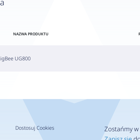
wa
NAZWA PRODUKTU
 ZigBee UG800
Dostosuj Cookies
Zostańmy w 
Zapisz się
do