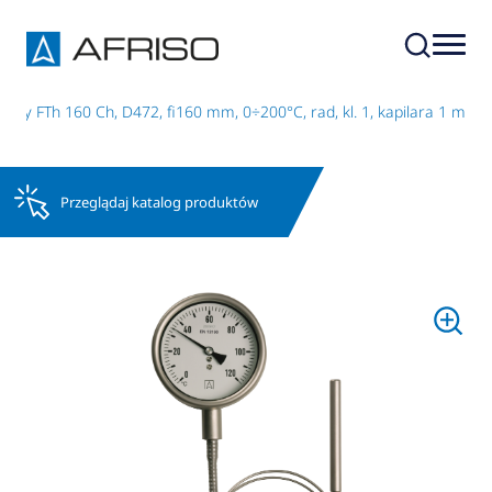
wy FTh 160 Ch, D472, fi160 mm, 0÷200°C, rad, kl. 1, kapilara 1 m
Przeglądaj katalog produktów